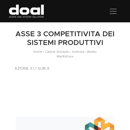
ASSE 3 COMPETITIVITA DEI
SISTEMI PRODUTTIVI
Home
-
Cabine Armadio
-
Azienda
-
Bando
Manifattura
AZIONE 3.1.1 SUB A