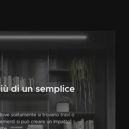
iù di un semplice
, dove solitamente si trovano travi o
 elementi si può creare un impatto
nte.