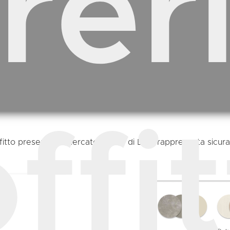
rer
ffi
soffitto presenti sul mercato, quella di Doal rappresenta sicu