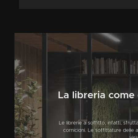
La libreria come
Le librerie a soffitto, infatti, sfr
cornicioni. Le soffittature delle
vis