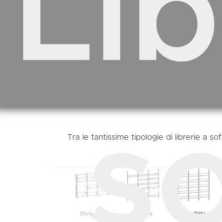
Lib
so
Tra le tantissime tipologie di librerie a 
Divisorie
A Muro
A Soffitto