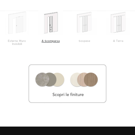
A Terra
Esterno Muro
A Scomparsa
Sospese
Invisibili