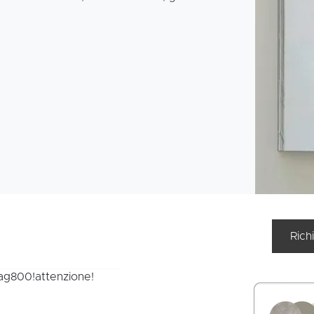
Rich
tag800!attenzione!