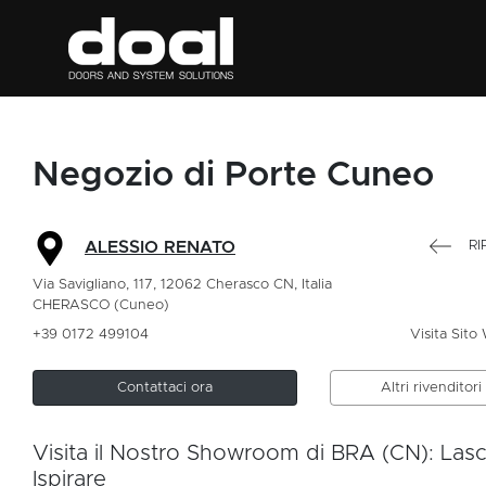
Negozio di Porte Cuneo
RI
ALESSIO RENATO
Via Savigliano, 117, 12062 Cherasco CN, Italia
CHERASCO (Cuneo)
+39 0172 499104
Visita Sito
Contattaci ora
Altri rivenditor
Visita il Nostro Showroom di BRA (CN): Lasci
Ispirare