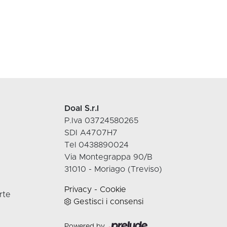
Doal S.r.l
P.Iva 03724580265
SDI A4707H7
Tel 0438890024
Via Montegrappa 90/B
31010 - Moriago (Treviso)
Privacy
-
Cookie
rte
Gestisci i consensi
Powered by