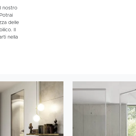
il nostro
Potrai
zza delle
lico. Il
rti nella