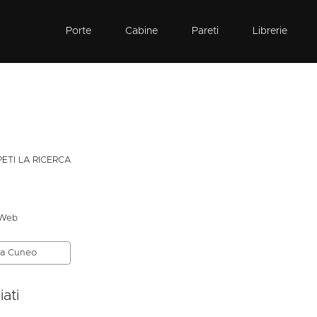
Porte
Cabine
Pareti
Librerie
PETI LA RICERCA
 Web
i a Cuneo
ati