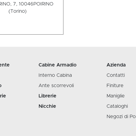
INO, 7, 10046
POIRINO
(Torino)
ente
Cabine Armadio
Azienda
Interno Cabina
Contatti
o
Ante scorrevoli
Finiture
rie
Librerie
Maniglie
Nicchie
Cataloghi
Negozi di Po