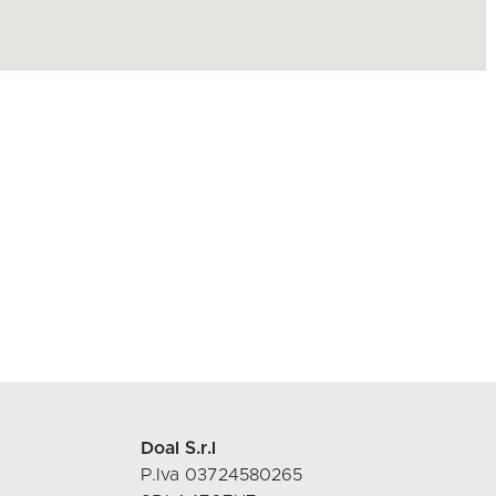
Doal S.r.l
P.Iva 03724580265