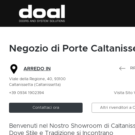
Negozio di Porte Caltaniss
RI
ARREDO IN
Viale della Regione, 40, 93100
Caltanissetta (Caltanissetta)
+39 0934 1902394
Visita Sito
Contattaci ora
Altri rivenditori a 
Benvenuti nel Nostro Showroom di Caltaniss
Dove Stile e Tradizione si Incontrano