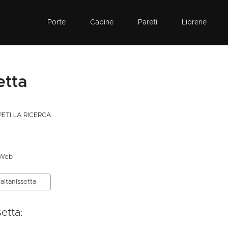
Porte
Cabine
Pareti
Librerie
etta
PETI LA RICERCA
 Web
Caltanissetta
etta: