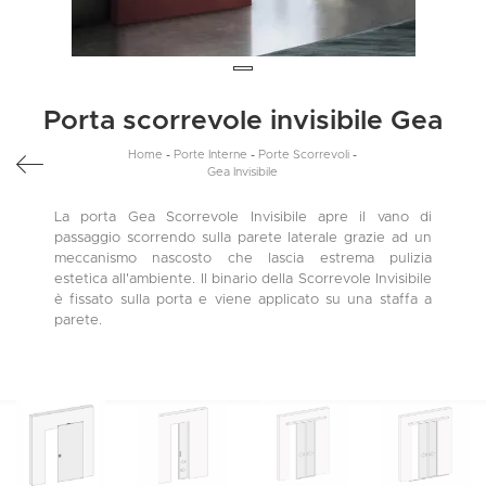
Porta scorrevole invisibile Gea
Home
-
Porte Interne
-
Porte Scorrevoli
-
Gea Invisibile
La porta Gea Scorrevole Invisibile apre il vano di
passaggio scorrendo sulla parete laterale grazie ad un
meccanismo nascosto che lascia estrema pulizia
estetica all'ambiente. Il binario della Scorrevole Invisibile
è fissato sulla porta e viene applicato su una staffa a
parete.