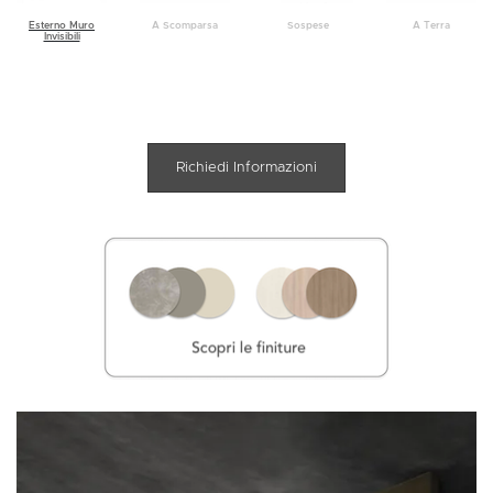
A Terra
Esterno Muro
A Scomparsa
Sospese
Invisibili
Richiedi Informazioni