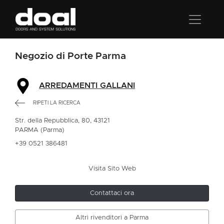
Negozio di Porte Parma
ARREDAMENTI GALLANI
RIPETI LA RICERCA
Str. della Repubblica, 80, 43121
PARMA (Parma)
+39 0521 386481
Visita Sito Web
Contattaci ora
Altri rivenditori a Parma