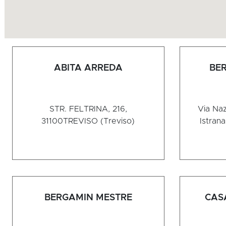
ABITA ARREDA
BE
STR. FELTRINA, 216,
Via Naz
31100
TREVISO (Treviso)
Istran
BERGAMIN MESTRE
CAS