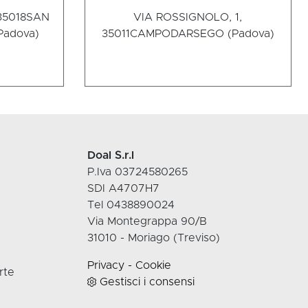
35018
SAN
VIA ROSSIGNOLO, 1,
Padova)
35011
CAMPODARSEGO (Padova)
Doal S.r.l
P.Iva 03724580265
SDI A4707H7
Tel 0438890024
Via Montegrappa 90/B
31010 - Moriago (Treviso)
Privacy
-
Cookie
rte
Gestisci i consensi