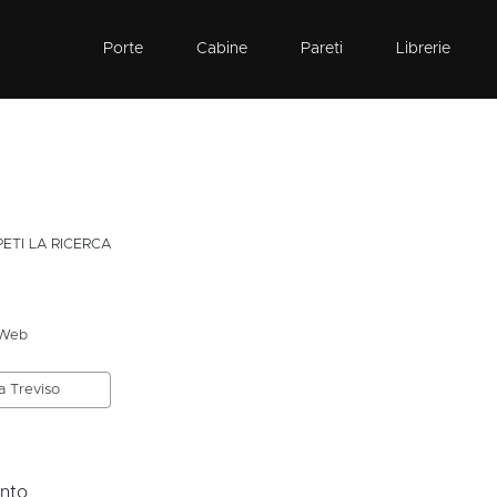
Porte
Cabine
Pareti
Librerie
PETI LA RICERCA
 Web
 a Treviso
ento