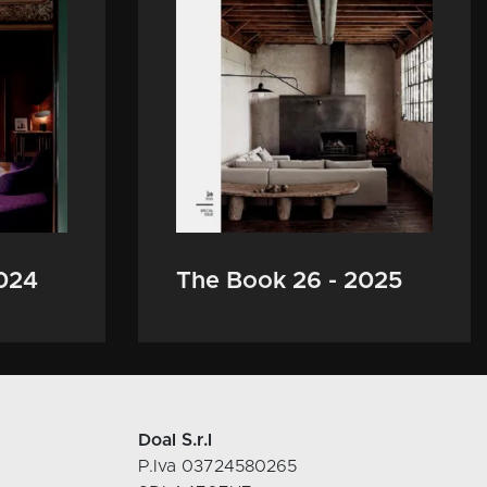
2024
The Book 26 - 2025
Doal S.r.l
P.Iva 03724580265