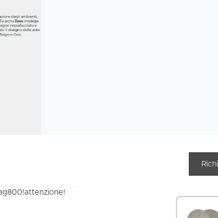
Rich
tag800!attenzione!