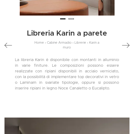
Libreria Karin a parete
Home
-
Cabine Armadio
-
Librerie
-
Karin a
muro
La libreria Karin è disponibile con montanti in alluminio
in varie finiture. Le composizioni possono essere
realizzate con ripiani disponibili in acciaio verniciato,
con la possibilità di implementare top decorativi in vetro
o Laminam in svariate tipologie, oppure si possono
inserire ripiani in legno Noce Canaletto o Eucalipto.