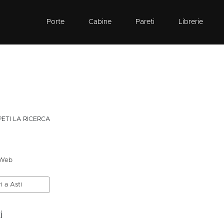
Porte
Cabine
Pareti
Librerie
PETI LA RICERCA
 Web
i a Asti
i