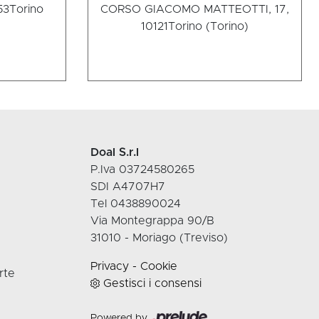
53
Torino
CORSO GIACOMO MATTEOTTI, 17,
10121
Torino (Torino)
Doal S.r.l
P.Iva 03724580265
SDI A4707H7
Tel 0438890024
Via Montegrappa 90/B
31010 - Moriago (Treviso)
Privacy
-
Cookie
rte
Gestisci i consensi
Powered by