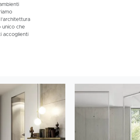
 ambienti
friamo
’architettura
o unico che
i accoglienti