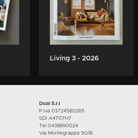
Living 3 - 2026
Doal S.r.l
P.Iva 03724580265
SDI A4707H7
Tel 0438890024
Via Montegrappa 90/B